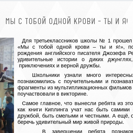
МЫ С ТОБОЙ ОДНОЙ КРОВИ – ТЫ И Я!
Для третьеклассников школы № 1 прошел 
«Мы с тобой одной крови – ты и я!», п
рождения английского писателя Джозефа Р
удивительные истории о диких джунглях
приключениях и верной дружбы.
Школьники узнали много интересных
познакомились с поучительными и познава
фрагменты из мультипликационных фильмов «
поучаствовали в викторине.
Самое главное, что вынесли ребята из этог
как книги Киплинга учат нас быть самими 
дружбой, быть смелыми и честными. А ещё, о
беречь удивительный мир живой природы.
В завершении ребята познакомили