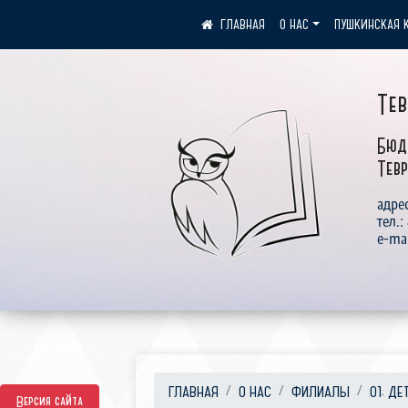
О НАС
ПУШКИНСКАЯ 
Те
Бюд
Тевр
адрес
тел.:
e-ma
ГЛАВНАЯ
О НАС
ФИЛИАЛЫ
01. ДЕ
Версия сайта