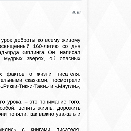
65
урок доброты ко всему живому
освященный 160-летию со дня
едьярда Киплинга. Он написал
, мудрых зверях, об опасных
 фактов о жизни писателя,
тельными сказками, посмотрели
Рикки-Тикки-Тави» и «Маугли»,
о урока, – это понимание того,
собой, ценить жизнь, дорожить
ни поняли, как важно уважать и
сь с книгами писателя,