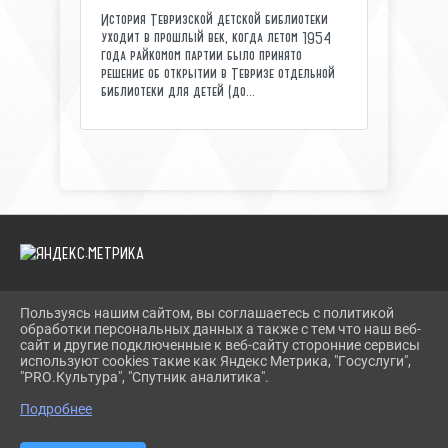
История Тевризской детской библиотеки
уходит в прошлый век, когда летом 1954
года райкомом партии было принято
решение об открытии в Тевризе отдельной
библиотеки для детей (до...
Пользуясь нашим сайтом, вы соглашаетесь с политикой
2026 Г. TEVRIZLIB.RU
обработки персональных данных а также с тем что наш веб-
ВХОД
сайт и другие подключенные к веб-сайту сторонние сервисы
КАРТА САЙТА
используют cookies такие как Яндекс Метрика, "Госуслуги",
ПОЛИТИКА ОБРАБОТКИ ПЕРСОНАЛЬНЫХ ДАННЫХ
"PRO.Культура", "Спутник аналитика".
Подробнее
СДЕЛАНО НА KUBCMS
РАЗРАБОТКА И ПОДДЕРЖКА