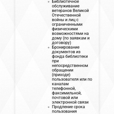
Библиотечное
обслуживание
ветеранов Великой
Отечественной
войны и лиц с
ограниченными
физическими
возможностями на
дому (по заявкам и
договору)
Бронирование
документов из
фонда библиотеки
при
непосредственном
обращении
(приходе)
пользователя или по
каналам
телефонной,
факсимильной,
почтовой или
электронной связи
Продление срока
пользования