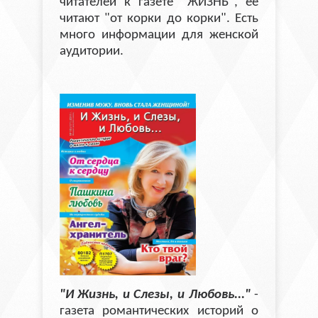
читателей к газете "ЖИЗНЬ", её
читают "от корки до корки". Есть
много информации для женской
аудитории.
"И Жизнь, и Слезы, и Любовь..."
-
газета романтических историй о