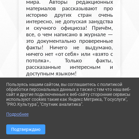
мира. Авторы редакционных
материалов рассказывают про
историю других стран очень
интересно, не допуская занудства
и скучного официоза! Причём,
все, о чем написано в журнале —
это документально проверенные
факты! Ничего не выдумано,
ничего нет «от себя» или «взято с
потолка». Только факты,
рассказанные интересным и
доступным языком!
Пользуясь нашим сайтом, вы соглашаетесь с политикой
обработки персональных данных а также с тем что наш веб-
сайт и другие подключенные к веб-сайту сторонние сервисы
используют cookies такие как Яндекс Метрика, "Госуслуги",
"PRO.Культура", "Спутник аналитика".
Подробнее
Подтверждаю