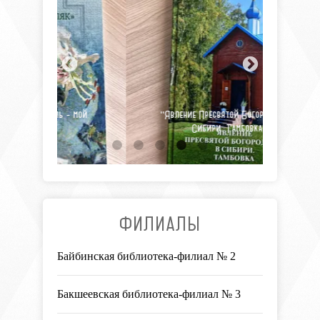
- мой
"Явление Пресвятой Богородицы в
И.
Сибири. Тамбовка"
изоб
ФИЛИАЛЫ
Байбинская библиотека-филиал № 2
Бакшеевская библиотека-филиал № 3