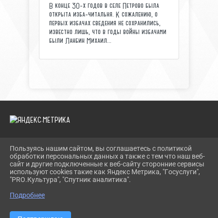
В конце 30-х годов в селе Петрово была
открыта изба-читальня. К сожалению, о
первых избачах сведения не сохранились,
известно лишь, что в годы войны избачами
были Ланбин Михаил...
Пользуясь нашим сайтом, вы соглашаетесь с политикой
2026 Г. TEVRIZLIB.RU
обработки персональных данных а также с тем что наш веб-
ВХОД
сайт и другие подключенные к веб-сайту сторонние сервисы
КАРТА САЙТА
используют cookies такие как Яндекс Метрика, "Госуслуги",
ПОЛИТИКА ОБРАБОТКИ ПЕРСОНАЛЬНЫХ ДАННЫХ
"PRO.Культура", "Спутник аналитика".
Подробнее
СДЕЛАНО НА KUBCMS
РАЗРАБОТКА И ПОДДЕРЖКА