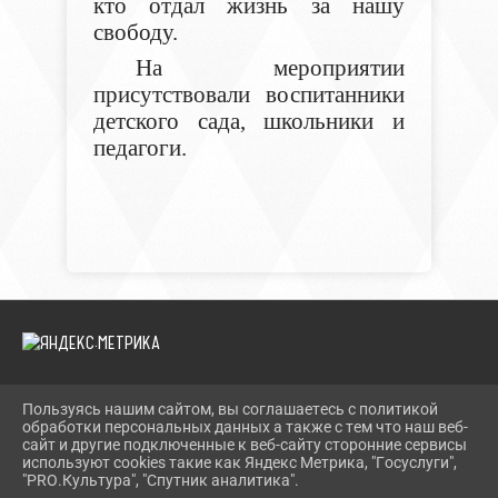
кто отдал жизнь за нашу
свободу.
На мероприятии
присутствовали воспитанники
детского сада, школьники и
педагоги.
Пользуясь нашим сайтом, вы соглашаетесь с политикой
2026 Г. TEVRIZLIB.RU
обработки персональных данных а также с тем что наш веб-
ВХОД
сайт и другие подключенные к веб-сайту сторонние сервисы
КАРТА САЙТА
используют cookies такие как Яндекс Метрика, "Госуслуги",
ПОЛИТИКА ОБРАБОТКИ ПЕРСОНАЛЬНЫХ ДАННЫХ
"PRO.Культура", "Спутник аналитика".