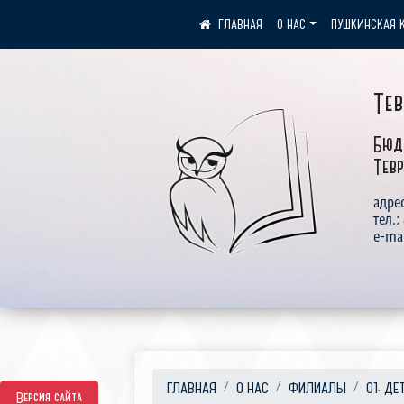
О НАС
ПУШКИНСКАЯ 
Те
Бюд
Тевр
адрес
тел.:
e-ma
ГЛАВНАЯ
О НАС
ФИЛИАЛЫ
01. ДЕ
Версия сайта