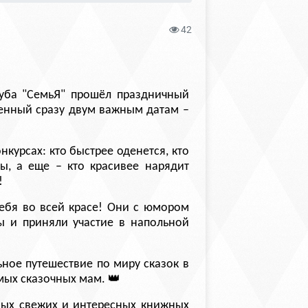
42
уба "СемьЯ" прошёл праздничный
щенный сразу двум важным датам –
курсах: кто быстрее оденется, кто
ы, а еще – кто красивее нарядит
!
себя во всей красе! Они с юмором
 и приняли участие в напольной
ьное путешествие по миру сказок в
👑
мых сказочных мам.
мых свежих и интересных книжных