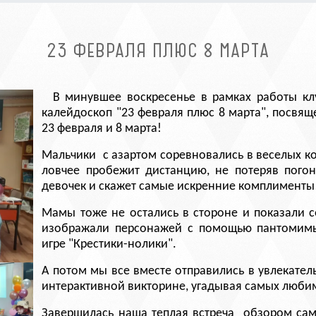
23 ФЕВРАЛЯ ПЛЮС 8 МАРТА
В минувшее воскресенье в рамках работы кл
калейдоскоп "23 февраля плюс 8 марта", посвя
23 февраля и 8 марта!
Мальчики с азартом соревновались в веселых кон
ловчее пробежит дистанцию, не потеряв погон
девочек и скажет самые искренние комплименты
Мамы тоже не остались в стороне и показали 
изображали персонажей с помощью пантомимы
игре "Крестики-нолики".
А потом мы все вместе отправились в увлекател
интерактивной викторине, угадывая самых люби
Завершилась наша теплая встреча обзором са