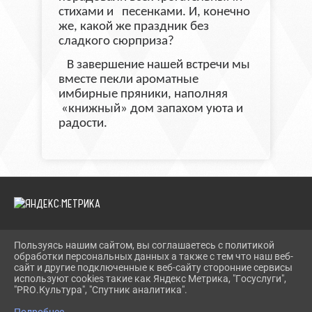
стихами и песенками. И, конечно
же, какой же праздник без
сладкого сюрприза?
В завершение нашей встречи мы
вместе пекли ароматные
имбирные пряники, наполняя
«книжный» дом запахом уюта и
радости.
Пользуясь нашим сайтом, вы соглашаетесь с политикой
2026 Г. TEVRIZLIB.RU
обработки персональных данных а также с тем что наш веб-
ВХОД
сайт и другие подключенные к веб-сайту сторонние сервисы
КАРТА САЙТА
используют cookies такие как Яндекс Метрика, "Госуслуги",
ПОЛИТИКА ОБРАБОТКИ ПЕРСОНАЛЬНЫХ ДАННЫХ
"PRO.Культура", "Спутник аналитика".