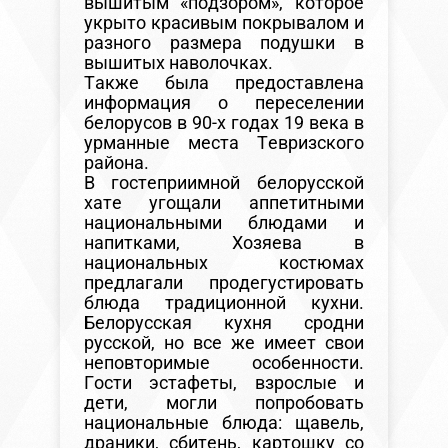
вышитым «подзором», которое
укрыто красивым покрывалом и
разного размера подушки в
вышитых наволочках.
Также была предоставлена
информация о переселении
белорусов в 90-х годах 19 века в
урманные места Тевризского
района.
В гостеприимной белорусской
хате угощали аппетитными
национальными блюдами и
напитками, Хозяева в
национальных костюмах
предлагали продегустировать
блюда традиционной кухни.
Белорусская кухня сродни
русской, но все же имеет свои
неповторимые особенности.
Гости эстафеты, взрослые и
дети, могли попробовать
национальные блюда: щавель,
драники, сбитень, картошку со