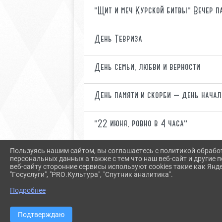
"Щит и меч Курской битвы" Вечер п
День Тевриза
День семьи, любви и верности
День памяти и скорби — день начал
"22 июня, ровно в 4 часа"
Поэтический марафон "Планета Кон
Пользуясь нашим сайтом, вы соглашаетесь с политикой обрабо
персональных данных а также с тем что наш веб-сайт и другие
веб-сайту сторонние сервисы используют cookies такие как Янд
"Госуслуги", "PRO.Культура", "Спутник аналитика".
1
2
»
Подробнее
Подтверждаю