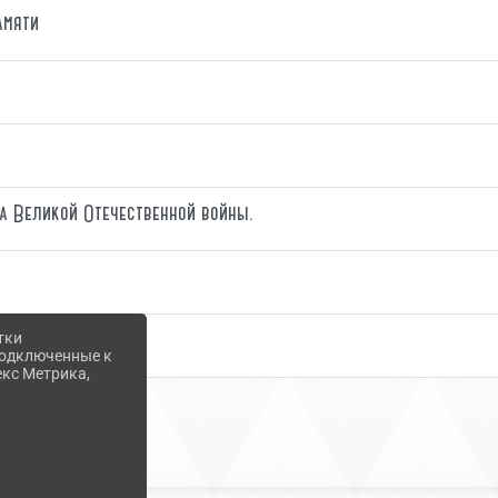
амяти
а Великой Отечественной войны.
стантин Бальмонд"
тки
 подключенные к
екс Метрика,