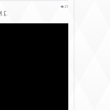
21
.Е.