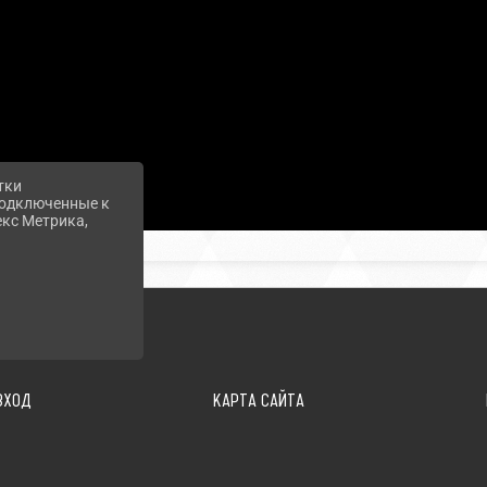
тки
 подключенные к
екс Метрика,
ВХОД
КАРТА САЙТА