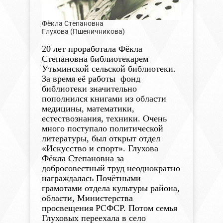
Фёкла Степановна
Глухова (Пшеничникова)
20 лет проработала Фёкла
Степановна библиотекарем
Утьминской сельской библиотеки.
За время её работы фонд
библиотеки значительно
пополнился книгами из области
медицины, математики,
естествознания, техники. Очень
много поступало политической
литературы, был открыт отдел
«Искусство и спорт». Глухова
Фёкла Степановна за
добросовестный труд неоднократно
награждалась Почётными
грамотами отдела культуры района,
области, Министерства
просвещения РСФСР. Потом семья
Глуховых переехала в село