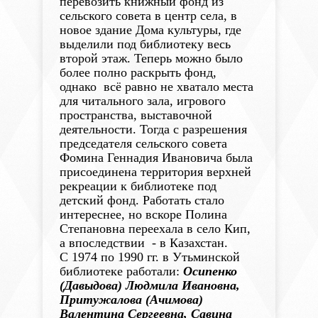
перевозить книжный фонд из
сельского совета в центр села, в
новое здание Дома культуры, где
выделили под библиотеку весь
второй этаж. Теперь можно было
более полно раскрыть фонд,
однако всё равно не хватало места
для читального зала, игрового
пространства, выставочной
деятельности. Тогда с разрешения
председателя сельского совета
Фомина Геннадия Ивановича была
присоединена территория верхней
рекреации к библиотеке под
детский фонд. Работать стало
интереснее, но вскоре Полина
Степановна переехала в село Кип,
а впоследствии - в Казахстан.
С 1974 по 1990 гг. в Утьминской
библиотеке работали:
Осипенко
(Давыдова) Людмила Ивановна,
Притужалова (Ачимова)
Валентина Сергеевна, Савина