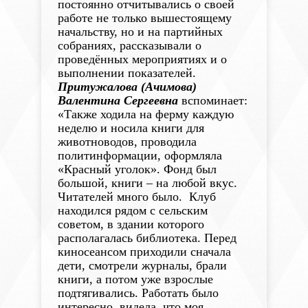
постоянно отчитывались о своей
работе не только вышестоящему
начальству, но и на партийных
собраниях, рассказывали о
проведённых мероприятиях и о
выполнении показателей.
Притужалова (Ачимова)
Валентина Сергеевна
вспоминает:
«Также ходила на ферму каждую
неделю и носила книги для
животноводов, проводила
политинформации, оформляла
«Красный уголок». Фонд был
большой, книги – на любой вкус.
Читателей много было. Клуб
находился рядом с сельским
советом, в здании которого
располагалась библиотека. Перед
киносеансом приходили сначала
дети, смотрели журналы, брали
книги, а потом уже взрослые
подтягивались. Работать было
интересно, видела, что моя