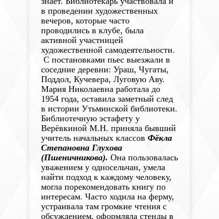
знает. Библиотекарь участвовала и
в проведении художественных
вечеров, которые часто
проводились в клубе, была
активной участницей
художественной самодеятельности.
С постановками пьес выезжали в
соседние деревни: Ураш, Чугаты,
Поддол, Кучевера, Луговую Аву.
Мария Николаевна работала до
1954 года, оставила заметный след
в истории Утьминской библиотеки.
Библиотечную эстафету у
Верёвкиной М.Н. приняла бывший
учитель начальных классов
Фёкла
Степановна Глухова
(Пшеничникова).
Она пользовалась
уважением у односельчан, умела
найти подход к каждому человеку,
могла порекомендовать книгу по
интересам. Часто ходила на ферму,
устраивала там громкие чтения с
обсуждением, оформляла стенды в