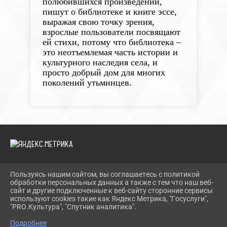
полюбившихся произведений,
пишут о библиотеке и книге эссе,
выражая свою точку зрения,
взрослые пользователи посвящают
ей стихи, потому что библиотека –
это неотъемлемая часть истории и
культурного наследия села, и
просто добрый дом для многих
поколений утьминцев.
Пользуясь нашим сайтом, вы соглашаетесь с политикой
2026 Г. TEVRIZLIB.RU
обработки персональных данных а также с тем что наш веб-
ВХОД
сайт и другие подключенные к веб-сайту сторонние сервисы
КАРТА САЙТА
используют cookies такие как Яндекс Метрика, "Госуслуги",
ПОЛИТИКА ОБРАБОТКИ ПЕРСОНАЛЬНЫХ ДАННЫХ
"PRO.Культура", "Спутник аналитика".
Подробнее
СДЕЛАНО НА KUBCMS