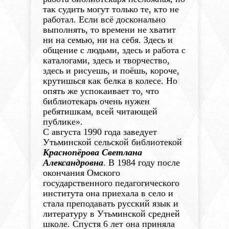
так судить могут только те, кто не
работал. Если всё досконально
выполнять, то времени не хватит
ни на семью, ни на себя. Здесь и
общение с людьми, здесь и работа с
кат
алогами, здесь и творчество,
здесь и рисуешь, и поёшь, короче,
крутишься как белка в колесе. Но
опять же успокаивает то, что
библиотекарь очень нужен
ребятишкам, всей читающей
публике».
С августа 1990 года заведует
Утьминской сельской библиотекой
Краснопёрова Светлана
Александровна
. В 1984 году после
окончания Омского
государственного педагогического
института она приехала в село и
стала преподавать русский язык и
литературу в Утьминской средней
школе. Спустя 6 лет она приняла