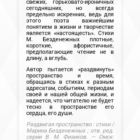
свежих, горьковато-ироничных
сегодняшних, но всегда
предельно искренних, ведь для
этого поэта важнейшим
понятием в жизни и творчестве
является «настоящесть». Стихи
М. Безденежных плотные,
короткие, афористичные,
предполагающие чтение не в
длину, а вглубь.
Автор пытается «раздвинуть»
пространство и время,
обращаясь в стихах к разным
адресатам, событиям, периодам
своей и нашей общей жизни, и
надеется, что читателю не будет
тесно в пространстве его
сердца, его души.
Раздвигая пространство : стихи /
Марина Безденежных ; отв. ред.
серии В. М. Физиков. — Омск: