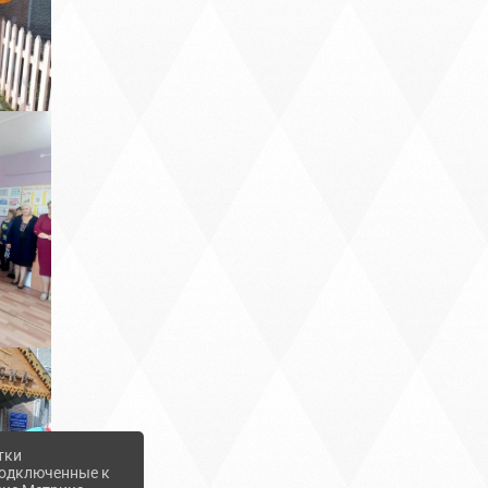
тки
 подключенные к