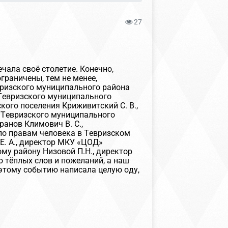
27
чала своё столетие. Конечно,
граничены, тем не менее,
вризского муниципального района
 Тевризского муниципального
ского поселения Криживитский С. В.,
 Тевризского муниципального
ранов Климович В. С.,
по правам человека в Тевризском
 Е. А., директор МКУ «ЦОД»
ому району Низовой П.Н., директор
о тёплых слов и пожеланий, а наш
этому событию написала целую оду,