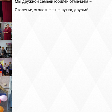
Мы дружной семьёй юбилей отмечаем –
Столетье, столетье – не шутка, друзья!
Методист БУК "М