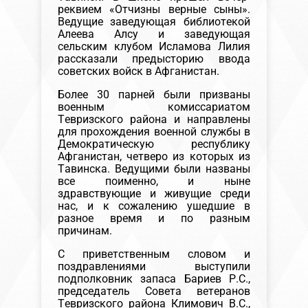
реквием «Отчизны верные сыны».
Ведущие заведующая библиотекой
Алеева Алсу и заведующая
сельским клубом Исламова Лилия
рассказали предысторию ввода
советских войск в Афганистан.
Более 30 парней были призваны
военным комиссариатом
Тевризского района и направлены
для прохождения военной службы в
Демократическую республику
Афганистан, четверо из которых из
Тавинска. Ведущими были названы
все поименно, и ныне
здравствующие и живущие среди
нас, и к сожалению ушедшие в
разное время и по разным
причинам.
С приветственным словом и
поздравлениями выступили
подполковник запаса Бариев Р.С.,
председатель Совета ветеранов
Тевризского района Климович В.С.,