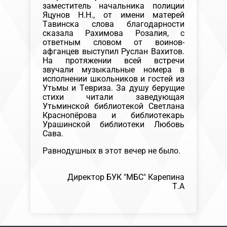
заместитель начальника полиции
Яцунов Н.Н., от имени матерей
Тавинска слова благодарности
сказала Рахимова Розалия, с
ответным словом от воинов-
афганцев выступил Руслан Вахитов.
На протяжении всей встречи
звучали музыкальные номера в
исполнении школьников и гостей из
Утьмы и Тевриза. За душу берущие
стихи читали заведующая
Утьминской библиотекой Светлана
Краснопёрова и библиотекарь
Урашинской библиотеки Любовь
Сава.
Равнодушных в этот вечер не было.
Директор БУК "МБС" Карепина
Т.А