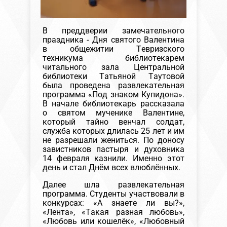
В преддверии замечательного
праздника - Дня святого Валентина
в общежитии Тевризского
техникума библиотекарем
читального зала Центральной
библиотеки Татьяной Таутовой
была проведена развлекательная
программа «Под знаком Купидона».
В начале библиотекарь рассказала
о святом мученике Валентине,
который тайно венчал солдат,
служба которых длилась 25 лет и им
не разрешали жениться. По доносу
завистников пастыря и духовника
14 февраля казнили. Именно этот
день и стал Днём всех влюблённых.
Далее шла развлекательная
программа. Студенты участвовали в
конкурсах: «А знаете ли вы?»,
«Лента», «Такая разная любовь»,
«Любовь или кошелёк», «Любовный