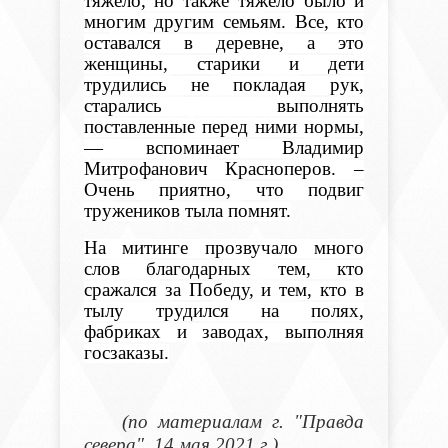
тяжело, но также тяжело было и
многим другим семьям. Все, кто
оставался в деревне, а это
женщины, старики и дети
трудились не покладая рук,
старались выполнять
поставленные перед ними нормы,
— вспоминает Владимир
Митрофанович Красноперов. –
Очень приятно, что подвиг
тружеников тыла помнят.
На митинге прозвучало много
слов благодарных тем, кто
сражался за Победу, и тем, кто в
тылу трудился на полях,
фабриках и заводах, выполняя
госзаказы.
(по материалам г. "Правда
севера", 14 мая 2021 г.)