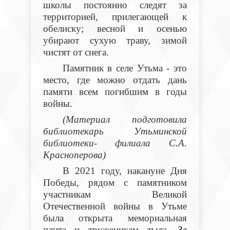
школы постоянно следят за
территорией, прилегающей к
обелиску; весной и осенью
убирают сухую траву, зимой
чистят от снега.
Памятник в селе Утьма - это
место, где можно отдать дань
памяти всем погибшим в годы
войны.
(Материал подготовила
библиотекарь Утьминской
библиотеки- филиала С.А.
Красноперова)
В 2021 году, накануне Дня
Победы, рядом с памятником
участникам Великой
Отечественной войны в Утьме
была открыта мемориальная
плита и труженикам тыла.
За