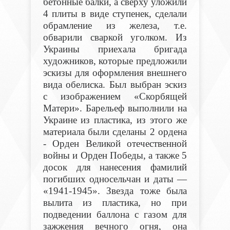
бетонные балки, а сверху уложили
4 плиты в виде ступенек, сделали
обрамление из железа, т.е.
обварили сваркой уголком. Из
Украины приехала бригада
художников, которые предложили
эскизы для оформления внешнего
вида обелиска. Был выбран эскиз
с изображением «Скорбящей
Матери». Барельеф выполнили на
Украине из пластика, из этого же
материала были сделаны 2 ордена
- Орден Великой отечественной
войны и Орден Победы, а также 5
досок для нанесения фамилий
погибших односельчан и даты —
«1941-1945». Звезда тоже была
вылита из пластика, но при
подведении баллона с газом для
зажжения вечного огня, она