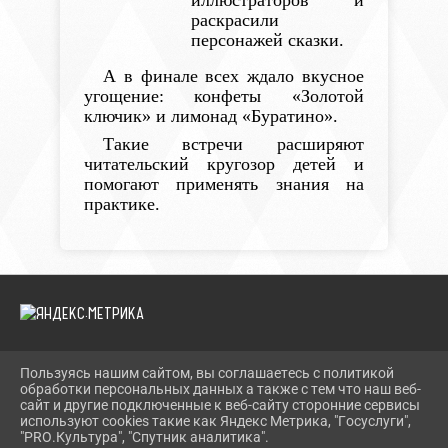
раскрасили
персонажей сказки.
А в финале всех ждало вкусное
угощение: конфеты «Золотой
ключик» и лимонад «Буратино».
Такие встречи расширяют
читательский кругозор детей и
помогают применять знания на
практике.
Пользуясь нашим сайтом, вы соглашаетесь с политикой
2026 Г. TEVRIZLIB.RU
обработки персональных данных а также с тем что наш веб-
ВХОД
сайт и другие подключенные к веб-сайту сторонние сервисы
КАРТА САЙТА
используют cookies такие как Яндекс Метрика, "Госуслуги",
ПОЛИТИКА ОБРАБОТКИ ПЕРСОНАЛЬНЫХ ДАННЫХ
"PRO.Культура", "Спутник аналитика".