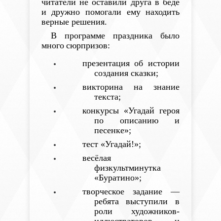
читатели не оставили друга в беде
и дружно помогали ему находить
верные решения.
В программе праздника было
много
сюрпризов:
презентация об истории
создания сказки;
викторина на знание
текста;
конкурсы «Угадай героя
по описанию и
песенке»;
тест «Угадай!»;
весёлая
физкультминутка
«Буратино»;
творческое задание —
ребята выступили в
роли художников-
иллюстраторов и