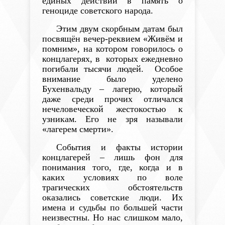
единых действий в память о
геноциде советского народа.
Этим двум скорбным датам был
посвящён вечер-реквием «Живём и
помним», на котором говорилось о
концлагерях, в которых ежедневно
погибали тысячи людей.
Особое
внимание было уделено
Бухенвальду – лагерю, который
даже среди прочих отличался
нечеловеческой жестокостью к
узникам. Его не зря называли
«лагерем смерти».
События и факты истории
концлагерей – лишь фон для
понимания того, где, когда и в
каких условиях по воле
трагических обстоятельств
оказались советские люди. Их
имена и судьбы по большей части
неизвестны. Но нас слишком мало,