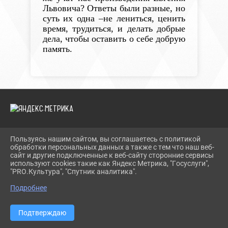
Львовича?
Ответы были разные, но
суть их одна –не лениться, ценить
время, трудиться, и делать добрые
дела, чтобы оставить о себе добрую
память.
Пользуясь нашим сайтом, вы соглашаетесь с политикой
2026 Г. TEVRIZLIB.RU
обработки персональных данных а также с тем что наш веб-
ВХОД
сайт и другие подключенные к веб-сайту сторонние сервисы
КАРТА САЙТА
используют cookies такие как Яндекс Метрика, "Госуслуги",
ПОЛИТИКА ОБРАБОТКИ ПЕРСОНАЛЬНЫХ ДАННЫХ
"PRO.Культура", "Спутник аналитика".
Подробнее
СДЕЛАНО НА KUBCMS
РАЗРАБОТКА И ПОДДЕРЖКА
Подтверждаю