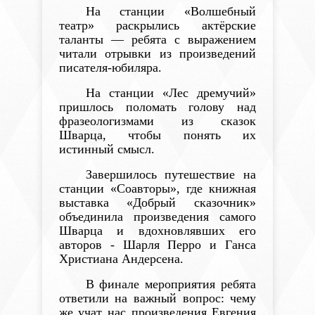
На станции «Волшебный
театр» раскрылись актёрские
таланты — ребята с выражением
читали отрывки из произведений
писателя-юбиляра.
На станции «Лес дремучий»
пришлось поломать голову над
фразеологизмами из сказок
Шварца, чтобы понять их
истинный смысл.
Завершилось путешествие на
станции «Соавторы», где книжная
выставка «Добрый сказочник»
объединила произведения самого
Шварца и вдохновлявших его
авторов - Шарля Перро и Ганса
Христиана Андерсена.
В финале мероприятия ребята
ответили на важный вопрос: чему
же учат нас произведения Евгения