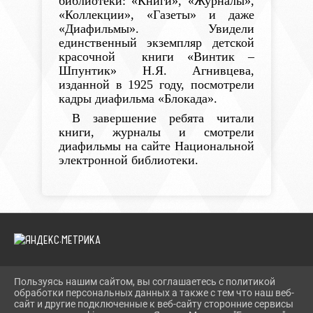
библиотеки: «Книги», «Журналы»,
«Коллекции», «Газеты» и даже
«Диафильмы». Увидели
единственный экземпляр детской
красочной книги
«Винтик –
Шпунтик» Н.Я.
Агнивцева,
изданной в 1925 году, посмотрели
кадры диафильма «Блокада».
В завершение ребята читали
книги, журналы и смотрели
диафильмы на сайте Национальной
электронной библиотеки.
Пользуясь нашим сайтом, вы соглашаетесь с политикой
2026 Г. TEVRIZLIB.RU
обработки персональных данных а также с тем что наш веб-
ВХОД
сайт и другие подключенные к веб-сайту сторонние сервисы
КАРТА САЙТА