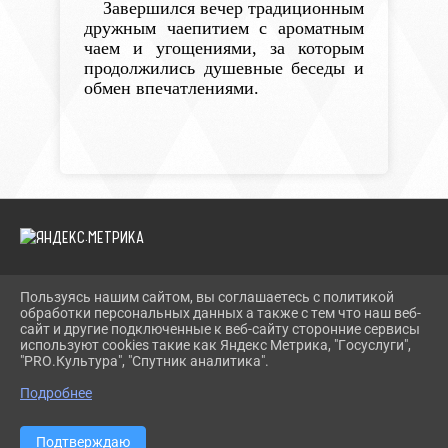
Завершился вечер традиционным
дружным чаепитием с ароматным
чаем и угощениями, за которым
продолжились душевные беседы и
обмен впечатлениями.
Пользуясь нашим сайтом, вы соглашаетесь с политикой
2026 Г. TEVRIZLIB.RU
обработки персональных данных а также с тем что наш веб-
ВХОД
сайт и другие подключенные к веб-сайту сторонние сервисы
КАРТА САЙТА
используют cookies такие как Яндекс Метрика, "Госуслуги",
ПОЛИТИКА ОБРАБОТКИ ПЕРСОНАЛЬНЫХ ДАННЫХ
"PRO.Культура", "Спутник аналитика".
Подробнее
СДЕЛАНО НА KUBCMS
РАЗРАБОТКА И ПОДДЕРЖКА
Подтверждаю