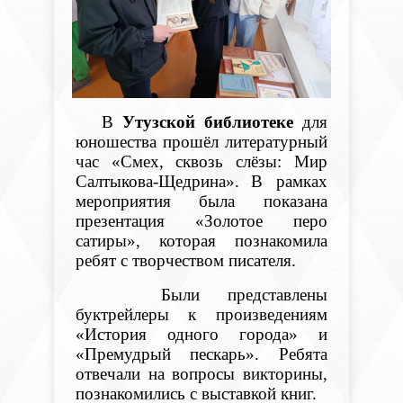
В
Утузской
библиотеке
для
юношества прошёл литературный
час «Смех, сквозь слёзы: Мир
Салтыкова-Щедрина».
В рамках
мероприятия была показана
презентация «Золотое перо
сатиры», которая познакомила
ребят с творчеством
писателя.
Б
ыли представлены
буктрейлеры
к произведениям
«История одного
города» и
«Премудрый пескарь». Р
ебята
отвечал
и на вопросы викторины,
познакомились с выставкой книг.