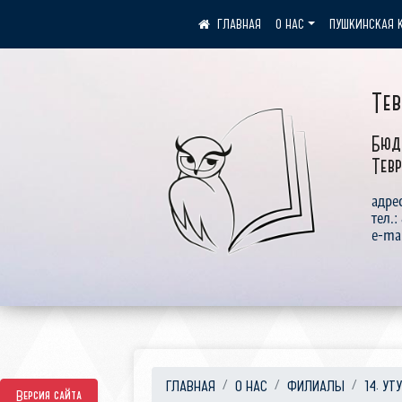
О НАС
ПУШКИНСКАЯ 
Те
Бюд
Тевр
адрес
тел.:
e-ma
ГЛАВНАЯ
О НАС
ФИЛИАЛЫ
14. УТ
Версия сайта