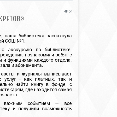
51
КРЕТОВ»
и, наша библиотека распахнула
кой СОШ №1.
ую экскурсию по библиотеке.
чреждения, познакомили ребят с
м и функциями каждого отдела.
зала и абонемента.
газеты и журналы выписывает
 услуг -
как платных, так и
ельно найти книгу в фонде, с
отекарям, где находится самая
озраста.
 и важным событием — все
теку и получили возможность