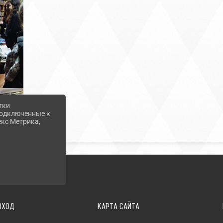
тки
 подключенные к
екс Метрика,
ВХОД
КАРТА САЙТА