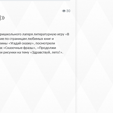
30
И»
 пришкольного лагеря литературную игру «В
твие по страницам любимых книг и
рины «Угадай сказку», посмотрели
сах «Сказочные фразы», «Продолжи
 рисунки на тему «Здравствуй, лето!».