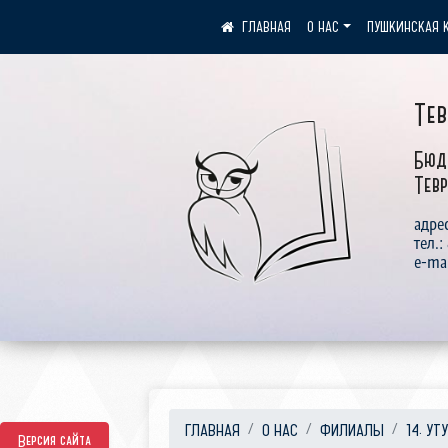
О НАС
ПУШКИНСКАЯ 
Те
Бюд
Тевр
адрес
тел.:
e-ma
ГЛАВНАЯ
О НАС
ФИЛИАЛЫ
14. УТ
Версия сайта