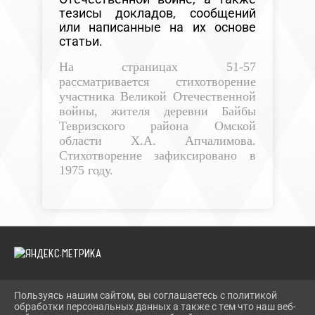
тезисы докладов, сообщений
или написанные на их основе
статьи.
На страницах 51-57
рассматривается стихотворение
участника Великой Отечественной
войны, жителя деревни Байбы
Тевризского района Омской
области Х.А. Апчалимова.
Стихотворение зафиксировано в
1975 году.
Пользуясь нашим сайтом, вы соглашаетесь с политикой
2026 Г. TEVRIZLIB.RU
обработки персональных данных а также с тем что наш веб-
ВХОД