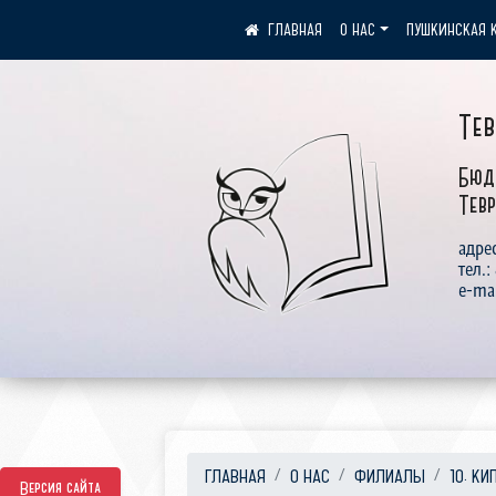
О НАС
ПУШКИНСКАЯ 
Те
Бюд
Тевр
адрес
тел.:
e-ma
ГЛАВНАЯ
О НАС
ФИЛИАЛЫ
10. КИ
Версия сайта