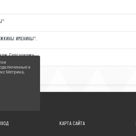
ы"
ижкины именины".
ьком-Горбунком»
тки
 подключенные к
екс Метрика,
ВХОД
КАРТА САЙТА