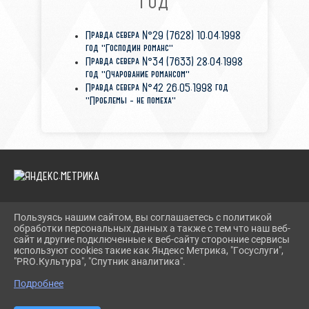
ГОД
Правда севера №29 (7628) 10.04.1998
год "Господин романс"
Правда севера №34 (7633) 28.04.1998
год "Очарование романсом"
Правда севера №42 26.05.1998 год
"Проблемы - не помеха"
Пользуясь нашим сайтом, вы соглашаетесь с политикой
2026 Г. TEVRIZLIB.RU
обработки персональных данных а также с тем что наш веб-
ВХОД
сайт и другие подключенные к веб-сайту сторонние сервисы
КАРТА САЙТА
используют cookies такие как Яндекс Метрика, "Госуслуги",
ПОЛИТИКА ОБРАБОТКИ ПЕРСОНАЛЬНЫХ ДАННЫХ
"PRO.Культура", "Спутник аналитика".
Подробнее
СДЕЛАНО НА KUBCMS
РАЗРАБОТКА И ПОДДЕРЖКА