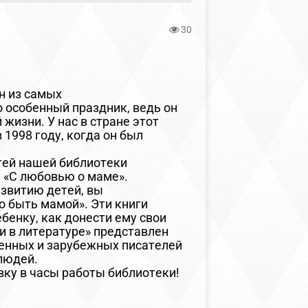
30
ин из самых
 особенный праздник, ведь он
жизни. У нас в стране этот
 1998 году, когда он был
стей нашей библиотеки
 «С любовью о маме».
азвитию детей, вы
о быть мамой». Эти книги
бенку, как донести ему свои
ри в литературе» представлен
енных и зарубежных писателей
 людей.
ку в часы работы библиотеки!