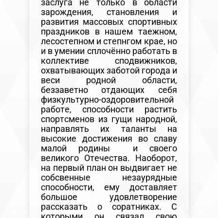
заслуга не только в области
зарождения, становления и
развития массовых спортивных
праздников в нашем таежном,
лесостепном и степнгом крае, но
и в умении сплочённо работать в
коллективе сподвижников,
охватывающих заботой города и
веси родной области,
беззаветно отдающих себя
физкультурно-оздоровительной
работе, способности растить
спортсменов из гущи народной,
направлять их таланты на
высокие достижения во славу
малой родины и своего
великого Отечества. Наоборот,
на первый план он выдвигает не
собсвенные незаурядные
способности, ему доставляет
большое удовлетворение
рассказать о соратниках. С
которыми он связал свою