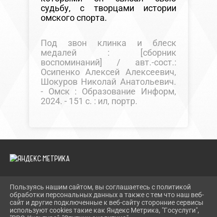
судьбу, с творцами истории
омского спорта.
Под звон клинка и блеск
медалей : [сборник
воспоминаний] / авт.-сост.:
Осипенко Алексей Алексеевич,
Шокуров Николай Анатольевич.
- Омск : Образование Информ,
2024. - 151 с. : ил, портр.
Пользуясь нашим сайтом, вы соглашаетесь с политикой
2026 Г. TEVRIZLIB.RU
обработки персональных данных а также с тем что наш веб-
ВХОД
сайт и другие подключенные к веб-сайту сторонние сервисы
КАРТА САЙТА
используют cookies такие как Яндекс Метрика, "Госуслуги",
ПОЛИТИКА ОБРАБОТКИ ПЕРСОНАЛЬНЫХ ДАННЫХ