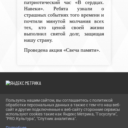
патриотический час «В сердцах.
Навеки». Ребята узнали о
страшных событиях того времени и
почтили минутой молчания всех
тех, кто ценой своей жизни
выполнил святой долг, защищая
нашу страну.
Проведена акция «Свеча памяти».
Пользуясь нашим сайтом, вы соглашаетесь с политикой
2026 Г. TEVRIZLIB.RU
обработки персональных данных а также с тем что наш веб-
ВХОД
сайт и другие подключенные к веб-сайту сторонние сервисы
КАРТА САЙТА
используют cookies такие как Яндекс Метрика, "Госуслуги",
ПОЛИТИКА ОБРАБОТКИ ПЕРСОНАЛЬНЫХ ДАННЫХ
"PRO.Культура", "Спутник аналитика".
Подробнее