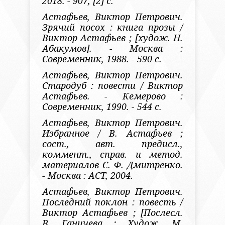
2018. - 907, [2] с.
Астафьев, Виктор Петрович.
Зрячий посох : книга прозы /
Виктор Астафьев ; [худож. Н.
Абакумов]. - Москва :
Современник, 1988. - 590 с.
Астафьев, Виктор Петрович.
Стародуб : повести / Виктор
Астафьев. - Кемерово :
Современник, 1990. - 544 с.
Астафьев, Виктор Петрович.
Избранное / В. Астафьев ;
сост., авт. предисл.,
коммент., справ. и метод.
материалов С. Ф. Дмитренко.
- Москва : АСТ, 2004.
Астафьев, Виктор Петрович.
Последний поклон : повесть /
Виктор Астафьев ; [Послесл.
В. Ганичева ; Худож. М.