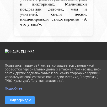
и викторинах. Мальчишки
поздравили девочек, мам и
учителей, спели песни,
инсценировали стихотворение «А
что у вас?».
Пользуясь нашим сайтом, вы соглашаетесь с политикой
2026 Г. TEVRIZLIB.RU
обработки персональных данных а также с тем что наш веб-
ВХОД
сайт и другие подключенные к веб-сайту сторонние сервисы
КАРТА САЙТА
используют cookies такие как Яндекс Метрика, "Госуслуги",
ПОЛИТИКА ОБРАБОТКИ ПЕРСОНАЛЬНЫХ ДАННЫХ
"PRO.Культура", "Спутник аналитика".
Подробнее
СДЕЛАНО НА KUBCMS
РАЗРАБОТКА И ПОДДЕРЖКА
Подтверждаю