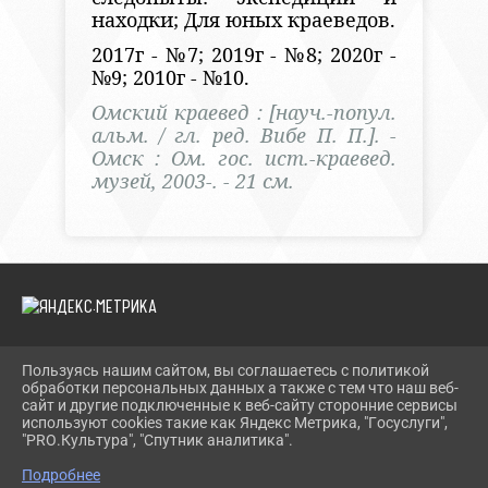
находки; Для юных краеведов.
2017г - №7; 2019г - №8; 2020г -
№9; 2010г - №10.
Омский краевед : [науч.-попул.
альм. / гл. ред. Вибе П. П.]. -
Омск : Ом. гос. ист.-краевед.
музей, 2003-. - 21 см.
Пользуясь нашим сайтом, вы соглашаетесь с политикой
2026 Г. TEVRIZLIB.RU
обработки персональных данных а также с тем что наш веб-
ВХОД
сайт и другие подключенные к веб-сайту сторонние сервисы
КАРТА САЙТА
используют cookies такие как Яндекс Метрика, "Госуслуги",
ПОЛИТИКА ОБРАБОТКИ ПЕРСОНАЛЬНЫХ ДАННЫХ
"PRO.Культура", "Спутник аналитика".
Подробнее
СДЕЛАНО НА KUBCMS