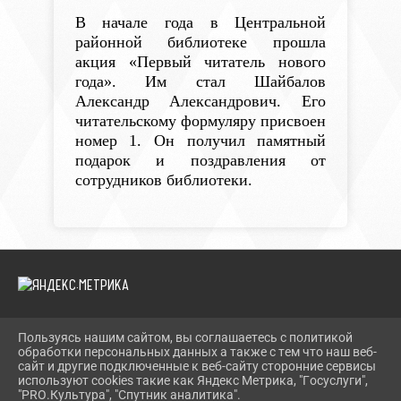
В начале года в Центральной
районной библиотеке прошла
акция «Первый читатель нового
года». Им стал Шайбалов
Александр Александрович. Его
читательскому формуляру присвоен
номер 1. Он получил памятный
подарок и поздравления от
сотрудников библиотеки.
Пользуясь нашим сайтом, вы соглашаетесь с политикой
2026 Г. TEVRIZLIB.RU
обработки персональных данных а также с тем что наш веб-
ВХОД
сайт и другие подключенные к веб-сайту сторонние сервисы
КАРТА САЙТА
используют cookies такие как Яндекс Метрика, "Госуслуги",
ПОЛИТИКА ОБРАБОТКИ ПЕРСОНАЛЬНЫХ ДАННЫХ
"PRO.Культура", "Спутник аналитика".