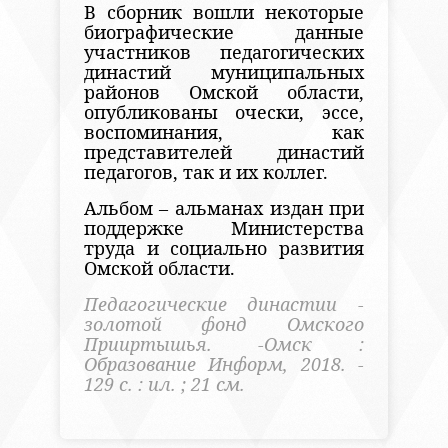
В сборник вошли некоторые
биографические данные
участников педагогических
династий муниципальных
районов Омской области,
опубликованы очески, эссе,
воспоминания, как
представителей династий
педагогов, так и их коллег.
Альбом – альманах издан при
поддержке Министерства
труда и социально развития
Омской области.
Педагогические династии -
золотой фонд Омского
Прииртышья. -Омск :
Образование Информ, 2018. -
129 с. : ил. ; 21 см.