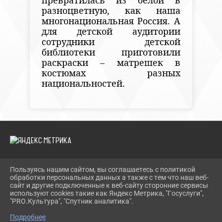
превратилась из белой в
разноцветную, как наша
многонациональная Россия. А
для детской аудитории
сотрудники детской
библиотеки приготовили
раскраски – матрешек в
костюмах разных
национальностей.
Пользуясь нашим сайтом, вы соглашаетесь с политикой
2026 Г. TEVRIZLIB.RU
обработки персональных данных а также с тем что наш веб-
ВХОД
сайт и другие подключенные к веб-сайту сторонние сервисы
КАРТА САЙТА
используют cookies такие как Яндекс Метрика, "Госуслуги",
ПОЛИТИКА ОБРАБОТКИ ПЕРСОНАЛЬНЫХ ДАННЫХ
"PRO.Культура", "Спутник аналитика".
Подробнее
СДЕЛАНО НА KUBCMS