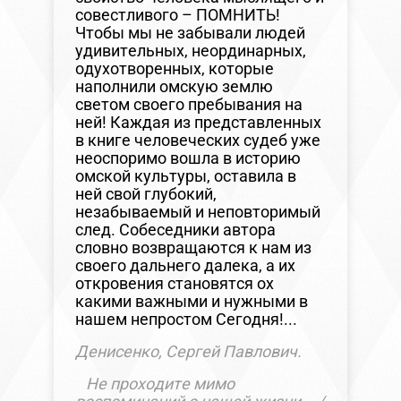
совестливого – ПОМНИТЬ!
Чтобы мы не забывали людей
удивительных, неординарных,
одухотворенных, которые
наполнили омскую землю
светом своего пребывания на
ней! Каждая из представленных
в книге человеческих судеб уже
неоспоримо вошла в историю
омской культуры, оставила в
ней свой глубокий,
незабываемый и неповторимый
след. Собеседники автора
словно возвращаются к нам из
своего дальнего далека, а их
откровения становятся ох
какими важными и нужными в
нашем непростом Сегодня!...
Денисенко, Сергей Павлович.
Не проходите мимо