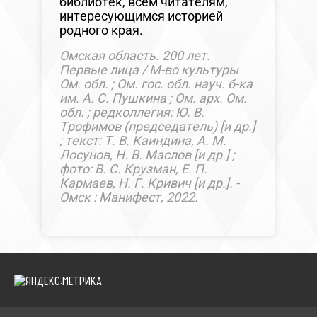
библиотек, всем читателям,
интересующимся историей
родного края.
Омская область. 200 лет.
Первые лица / М-во культуры
Ом. обл. ; Ом. гос. обл. науч. б-ка
им. А. С. Пушкина ; Ом. арх. Ом.
обл. ; редколлегия: Ю. В.
Трофимов (председатель) [и др.]
; текст: Т. В. Каиндина, А. М.
Лосунов, Н. В. Маслов [и др.] ;
фото: В. С. Крузман, Е. П.
Кармаев, Н. Г. Кривич [и др.]. -
Омск : Манифест, 2022.