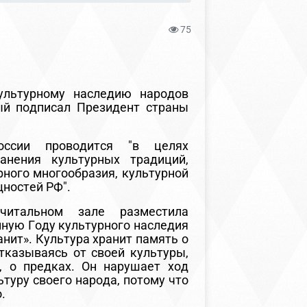
75
ультурному наследию народов
рый подписал Президент страны
оссии проводится "в целях
ранения культурных традиций,
рного многообразия, культурной
щностей РФ".
читальном зале разместила
ную Году культурного наследия
нит». Культура хранит память о
тказываясь от своей культуры,
, о предках. Он нарушает ход
ьтуру своего народа, потому что
.