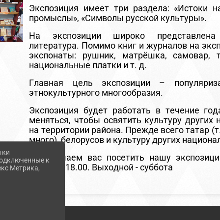
Экспозиция имеет три раздела: «Истоки н
промыслы», «Символы русской культуры».
На экспозиции широко представлена
литература. Помимо книг и журналов на экс
экспонаты: рушник, матрёшка, самовар, 
национальные платки и т. д.
Главная цель экспозиции – популяриз
этнокультурного многообразия.
Экспозиция будет работать в течение год
меняться, чтобы освятить культуру других
на территории района. Прежде всего татар (т
много), белорусов и культуру других национа
тки
Приглашаем вас посетить нашу экспозици
 подключенные к
10.00 до 18.00. Выходной - суббота
екс Метрика,