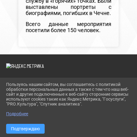
службу в «горячих» точках. Были
выставлены портреты с
биографиями, погибших в Чечне.
Всего данные мероприятия
посетили более 150 человек.
Пользуясь нашим сайтом, вы соглашаетесь с политикой
2026 Г. TEVRIZLIB.RU
обработки персональных данных а также с тем что наш веб-
ВХОД
сайт и другие подключенные к веб-сайту сторонние сервисы
КАРТА САЙТА
используют cookies такие как Яндекс Метрика, "Госуслуги",
ПОЛИТИКА ОБРАБОТКИ ПЕРСОНАЛЬНЫХ ДАННЫХ
"PRO.Культура", "Спутник аналитика".
Подробнее
СДЕЛАНО НА KUBCMS
РАЗРАБОТКА И ПОДДЕРЖКА
Подтверждаю