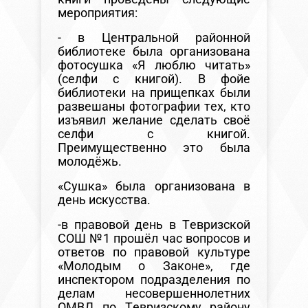
мероприятия:
- в Центральной районной
библиотеке была организована
фотосушка «Я люблю читать»
(селфи с книгой). В фойе
библиотеки на прищепках были
развешаны фотографии тех, кто
изъявил желание сделать своё
селфи с книгой.
Преимущественно это была
молодёжь.
«Сушка» была организована в
день искусства.
-в правовой день в Тевризской
СОШ №1 прошёл час вопросов и
ответов по правовой культуре
«Молодым о Законе», где
инспектором подразделения по
делам несовершеннолетних
ОМВД по Тевризскому району