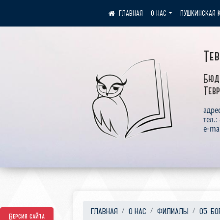
О НАС
ПУШКИНСКАЯ 
Те
Бюд
Тевр
адрес
тел.:
e-ma
ГЛАВНАЯ
О НАС
ФИЛИАЛЫ
05. Б
Версия сайта