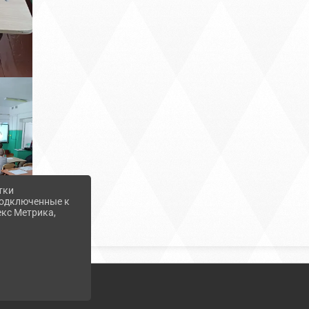
тки
 подключенные к
екс Метрика,