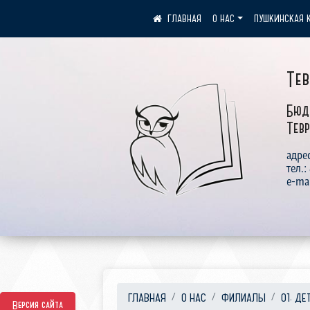
О НАС
ПУШКИНСКАЯ 
Те
Бюд
Тевр
адрес
тел.:
e-ma
ГЛАВНАЯ
О НАС
ФИЛИАЛЫ
01. ДЕ
Версия сайта