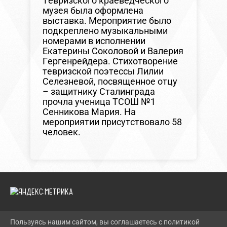
Тевризского краеведческого
музея была оформлена
выставка. Мероприятие было
подкреплено музыкальными
номерами в исполнении
Екатерины Соколовой и Валерия
Гергенрейдера. Стихотворение
тевризской поэтессы Лилии
Селезневой, посвященное отцу
– защитнику Сталинграда
прочла ученица ТСОШ №1
Сенникова Мария. На
мероприятии присутствовало 58
человек.
Пользуясь нашим сайтом, вы соглашаетесь с политикой
2026 Г. TEVRIZLIB.RU